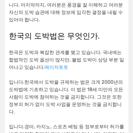
니다. 마지막까지, 여러분은 풍경을 잘 이해하고 여러분
자신의 도박 습관에 대해 정보에 입각한 결정을 내릴 수
있어야 합니다.
한국의 도박법은 무엇인가.
한국은 도박과 복잡한 관계를 맺고 있습니다. 국내에는
합법적인 도박 옵션이 많지만, 불법 도박이 상당 부분 일
어나고 있습니다.
메이저토토
입니다.한국에서 도박을 규제하는 법은 크게 2000년의
도박법에 기초하고 있습니다. 이 법은 18세 미만의 모든
사람이 도박에 참여하는 것을 금지합니다. 그것은 또한
정부의 허가 없이 도박 사업을 운영하는 것을 금지합니
다.
입니다.경마, 카지노, 스포츠 베팅 등 정부로부터 허가를