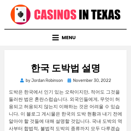
Skip
to
content
MENU
한국 도박법 설명
Posted
by
Jordan Robinson
November 30, 2022
on
도박은 한국에서 인기 있는 오락이지만, 적어도 그것을
둘러싼 법은 혼란스럽습니다. 외국인들에게, 무엇이 허
용되고 허용되지 않는지 이해하는 것은 어려울 수 있습
니다. 이 블로그 게시물은 한국의 도박 현황과 내기 전에
알아야 할 것들에 대해 설명할 것입니다. 국내 도박의 역
사부터 합법적, 불법적 도박의 종류까지 모두 다루겠습