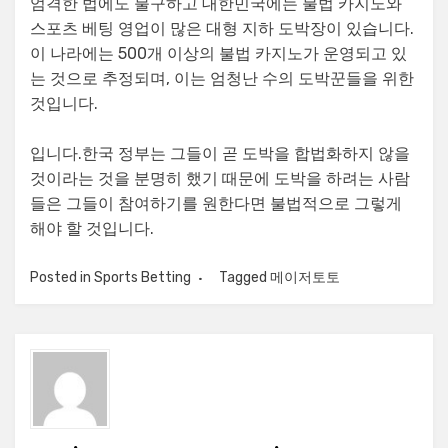
엄격한 법에도 불구하고 대한민국에는 불법 카지노와
스포츠 베팅 영업이 많은 대형 지하 도박장이 있습니다.
이 나라에는 500개 이상의 불법 카지노가 운영되고 있
는 것으로 추정되며, 이는 엄청난 수의 도박꾼들을 위한
것입니다.
입니다.한국 정부는 그들이 곧 도박을 합법화하지 않을
것이라는 것을 분명히 했기 때문에 도박을 하려는 사람
들은 그들이 참여하기를 원한다면 불법적으로 그렇게
해야 할 것입니다.
Posted in
Sports Betting
Tagged
메이저토토